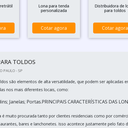
etrátil
Lona para tenda
Distribuidora de l
personalizada
para toldos
ora
Cotar agora
Cotar agora
PARA TOLDOS
O PAULO - SP
oldos são elementos de alta versatilidade, que podem ser aplicadas 
s nos mais diferentes locais, como:
dins; Janelas; Portas.PRINCIPAIS CARACTERÍSTICAS DAS LO
na é muito procurada tanto por clientes residenciais como por comérc
taurantes, bares e lanchonetes. Isso acontece justamente pelo fato 