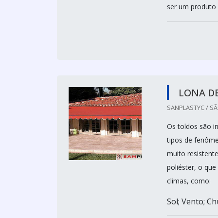
ser um produto d
LONA DE
SANPLASTYC / SÃ
Os toldos são i
tipos de fenôm
muito resistent
poliéster, o que
climas, como:
Sol; Vento; Ch