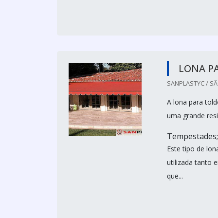
LONA P
SANPLASTYC / SÃ
A lona para tol
uma grande resis
Tempestades; 
Este tipo de lon
utilizada tanto
que...