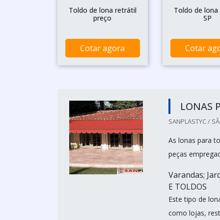
Toldo de lona retrátil
Toldo de lona r
preço
SP
Cotar agora
Cotar ag
LONAS 
SANPLASTYC / SÃ
As lonas para t
peças empregada
Varandas; Jar
E TOLDOS
Este tipo de lo
como lojas, res