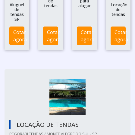
de
para
Aluguel
Locação
tendas
alugar
de
de
tendas
tendas
SP
Cotar
Cotar
Cotar
Cotar
agora
agora
agora
agora
LOCAÇÃO DE TENDAS
PEGORARI TENDAS / MONTE ALEGRE DO SUL - SP