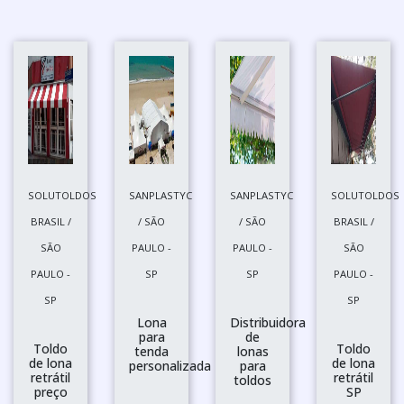
SOLUTOLDOS
SANPLASTYC
SANPLASTYC
SOLUTOLDOS
BRASIL /
/ SÃO
/ SÃO
BRASIL /
SÃO
PAULO -
PAULO -
SÃO
PAULO -
SP
SP
PAULO -
SP
SP
Lona
Distribuidora
para
de
Toldo
Toldo
tenda
lonas
de lona
de lona
personalizada
para
retrátil
retrátil
toldos
preço
SP