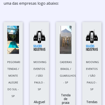
uma das empresas logo abaixo:
PEGORARI
MOOVING
CADEIRAS
MOOVING
TENDAS /
EVENTOS
BRASIL /
EVENTOS
MONTE
/ SÃO
GUARULHOS
/ SÃO
ALEGRE
PAULO -
- SP
PAULO -
DO SUL -
SP
SP
Tenda
SP
de
Aluguel
Tendas
praia