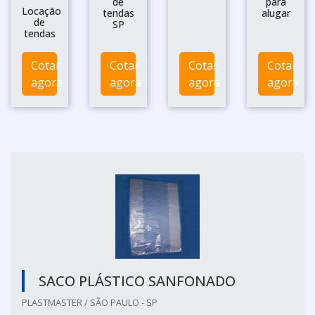
de
para
Locação
tendas
alugar
de
SP
tendas
Cotar
Cotar
Cotar
Cotar
agora
agora
agora
agora
SACO PLÁSTICO SANFONADO
PLASTMASTER / SÃO PAULO - SP