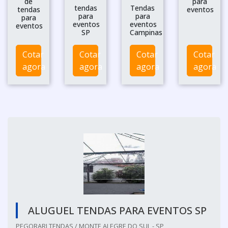
de
para
tendas
Tendas
tendas
eventos
para
para
para
eventos
eventos
eventos
SP
Campinas
Cotar
Cotar
Cotar
Cotar
agora
agora
agora
agora
ALUGUEL TENDAS PARA EVENTOS SP
PEGORARI TENDAS / MONTE ALEGRE DO SUL - SP