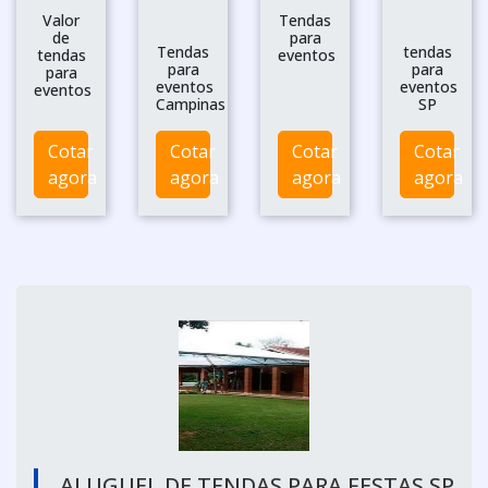
Valor
Tendas
de
para
Tendas
tendas
tendas
eventos
para
para
para
eventos
eventos
eventos
Campinas
SP
Cotar
Cotar
Cotar
Cotar
agora
agora
agora
agora
ALUGUEL DE TENDAS PARA FESTAS SP