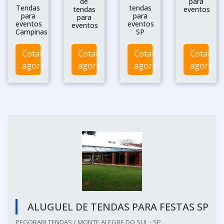
de
para
Tendas
tendas
tendas
eventos
para
para
para
eventos
eventos
eventos
Campinas
SP
Cotar
Cotar
Cotar
Cotar
agora
agora
agora
agora
ALUGUEL DE TENDAS PARA FESTAS SP
PEGORARI TENDAS / MONTE ALEGRE DO SUL - SP