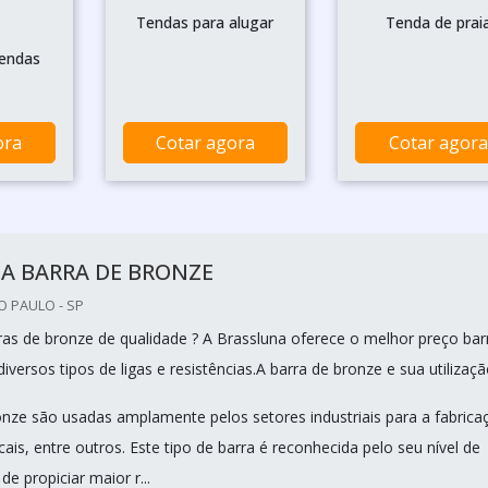
Tendas para alugar
Tenda de prai
tendas
ora
Cotar agora
Cotar agora
A BARRA DE BRONZE
O PAULO - SP
ras de bronze de qualidade ? A Brassluna oferece o melhor preço bar
versos tipos de ligas e resistências.A barra de bronze e sua utilizaç
onze são usadas amplamente pelos setores industriais para a fabrica
is, entre outros. Este tipo de barra é reconhecida pelo seu nível de
e propiciar maior r...