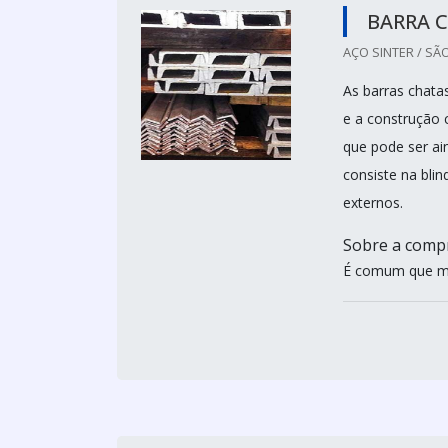
BARRA C
AÇO SINTER / SÃ
As barras chata
e a construção c
que pode ser ai
consiste na bli
externos.
Sobre a comp
É comum que mu