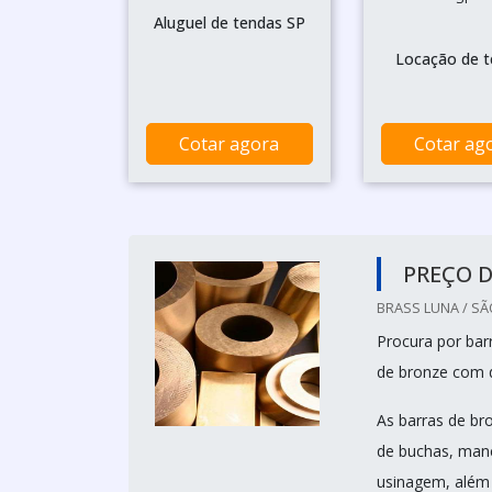
Aluguel de tendas SP
Locação de 
Cotar agora
Cotar ag
PREÇO D
BRASS LUNA / SÃ
Procura por bar
de bronze com di
As barras de br
de buchas, manca
usinagem, além d