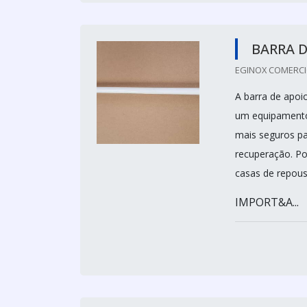
BARRA D
EGINOX COMERCIO
A barra de apoi
um equipamento 
mais seguros p
recuperação. Po
casas de repous
IMPORT&A...